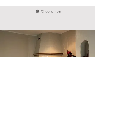
📷
@loutoinon