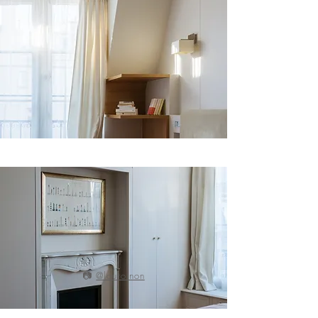
📷
@loutoinon