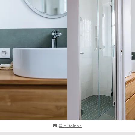
📷
@loutoinon